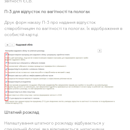
звітності ЄСВ.
П-3 для відпусток по вагітності та пологах
Друк форм наказу П-3 про надання відпусток
співробітницям по вагітності та пологах. Їх відображення в
особистій картці.
Штатний розклад
Налаштування штатного розкладу відбувається у
спеціальній формі, яка відкривається, натиснувши