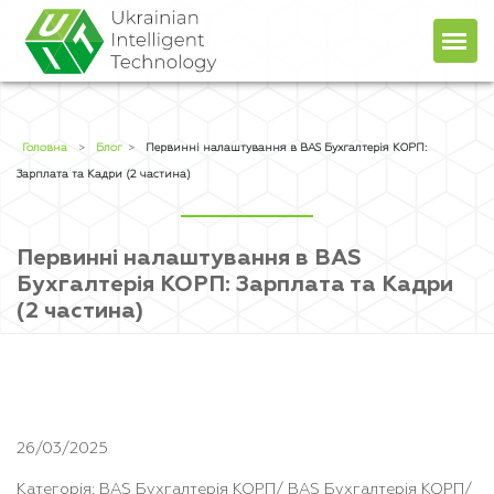
Головна
Про компанiю
Головна
>
Блог
>
Первинні налаштування в BAS Бухгалтерія КОРП:
Зарплата та Кадри (2 частина)
Продукти
Послуги
Первинні налаштування в BAS
Прайс
+38 (044) 451-78-49
Бухгалтерія КОРП: Зарплата та Кадри
+38 (067) 236-48-96
Блог
client@uit.kiev.ua
(2 частина)
Контакти
UA
RU
26/03/2025
Категорія: BAS Бухгалтерія КОРП/ BAS Бухгалтерія КОРП/