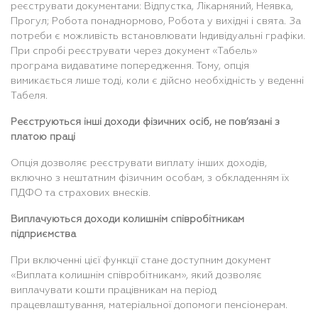
реєструвати документами: Відпустка, Лікарняний, Неявка,
Прогул; Робота понаднормово, Робота у вихідні і свята. За
потреби є можливість встановлювати Індивідуальні графіки.
При спробі реєструвати через документ «Табель»
програма видаватиме попередження. Тому, опція
вимикається лише тоді, коли є дійсно необхідність у веденні
Табеля.
Реєструються інші доходи фізичних осіб, не пов’язані з
платою праці
Опція дозволяє реєструвати виплату інших доходів,
включно з нештатним фізичним особам, з обкладенням їх
ПДФО та страхових внесків.
Виплачуються доходи колишнім співробітникам
підприємства
При включенні цієї функції стане доступним документ
«Виплата колишнім співробітникам», який дозволяє
виплачувати кошти працівникам на період
працевлаштування, матеріальної допомоги пенсіонерам.