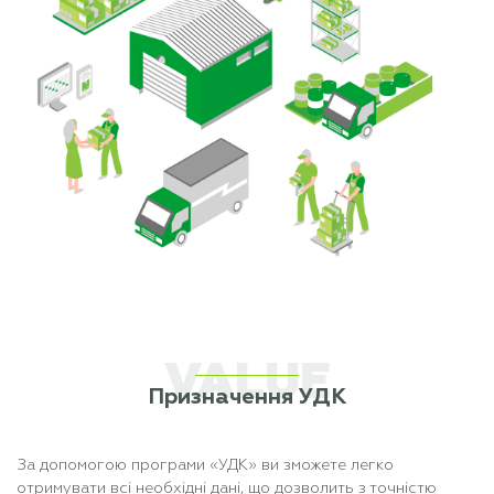
VALUE
Призначення УДК
За допомогою програми «УДК» ви зможете легко
отримувати всі необхідні дані, що дозволить з точністю