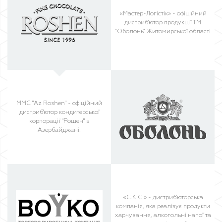
«Мастер-Логістік» - офіційний
дистриб'ютор продукції ТМ
“Оболонь” Житомирської області
MMC "Az Roshen" - офіційний
дистриб'ютор кондитерської
корпорації "Рошен" в
Азербайджані.
«С.К.С.» - дистриб'юторська
компанія, яка реалізує продукти
харчування, алкогольні напої та