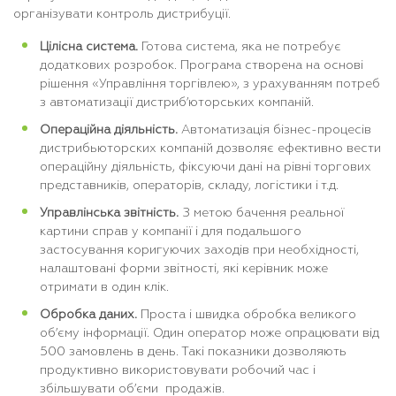
організувати контроль дистрибуції.
Цілісна система.
Готова система, яка не потребує
додаткових розробок. Програма створена на основі
рішення «Управління торгівлею», з урахуванням потреб
з автоматизації дистриб’юторських компаній.
Операційна діяльність.
Автоматизація бізнес-процесів
дистрибьюторских компаній дозволяє ефективно вести
операційну діяльність, фіксуючи дані на рівні торгових
представників, операторів, складу, логістики і т.д.
Управлінська звітність.
З метою бачення реальної
картини справ у компанії і для подальшого
застосування коригуючих заходів при необхідності,
налаштовані форми звітності, які керівник може
отримати в один клік.
Обробка даних.
Проста і швидка обробка великого
об’єму інформації. Один оператор може опрацювати від
500 замовлень в день. Такі показники дозволяють
продуктивно використовувати робочий час і
збільшувати об’єми продажів.