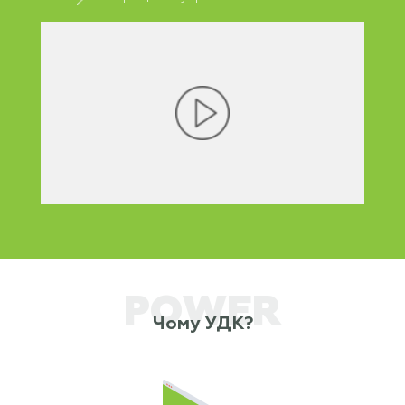
POWER
Чому УДК?