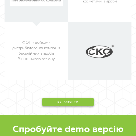
косметичні вироби
ФОП «Бойко» -
дистриб'юторська компанія
бакалійних виробів
Вінницького регіону
ВСІ КЛІЄНТИ
Спробуйте demo версію