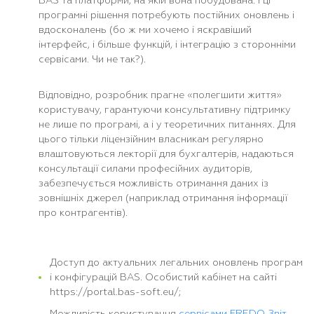
BAS та платформи, на якій вона побудована. І ці
програмні рішення потребують постійних оновлень і
вдосконалень (бо ж ми хочемо і яскравіший
інтерфейс, і більше функцій, і інтеграцію з сторонніми
сервісами. Чи не так?).
Відповідно, розробник прагне «полегшити життя»
користувачу, гарантуючи консультативну підтримку
не лише по програмі, а і у теоретичних питаннях. Для
цього тільки ліцензійним власникам регулярно
влаштовуються лекторії для бухгалтерів, надаються
консультації силами професійних аудиторів,
забезпечується можливість отримання даних із
зовнішніх джерел (наприклад отримання інформації
про контрагентів).
Доступ до актуальних легальних оновлень програм
і конфігурацій BAS. Особистий кабінет на сайті
https://portal.bas-soft.eu/
;
Можливість користування
сервісами FREDO Звіт
,