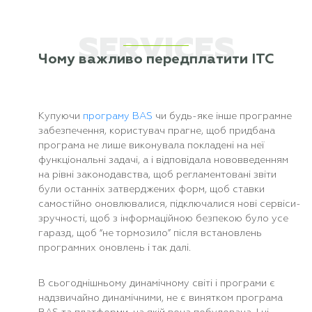
SERVICES
Чому важливо передплатити ІТС
Купуючи
програму BAS
чи будь-яке інше програмне
забезпечення, користувач прагне, щоб придбана
програма не лише виконувала покладені на неї
функціональні задачі, а і відповідала нововведенням
на рівні законодавства, щоб регламентовані звіти
були останніх затверджених форм, щоб ставки
самостійно оновлювалися, підключалися нові сервіси-
зручності, щоб з інформаційною безпекою було усе
гаразд, щоб “не тормозило” після встановлень
програмних оновлень і так далі.
В сьогоднішньому динамічному світі і програми є
надзвичайно динамічними, не є винятком програма