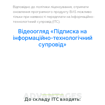
Відповідно до політики ліцензування, отримати
оновлення програмного продукту BAS можливо
тільки при наявності передплати на Інформаційно-
технологічний супровід (ІТС).
Відеоогляд «Підписка на
інформаційно-технологічний
супровід»
ADVANTAGES
До складу ІТС входять: