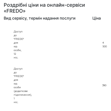
Роздрібні ціни на онлайн-сервіси
«FREDO»
Вид сервісу, термін надання послуги
Ціна
Доступ
до
"FREDO"
для
4
юр.
500
особи,
12
міс.
Доступ
до
"FREDO"
для
юр.
390
особи
(додаткове
підключення),
1
міс.