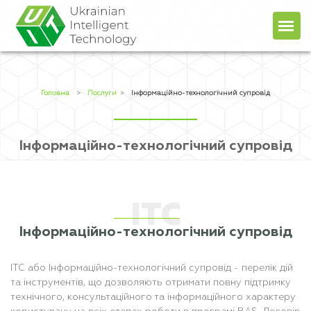
Головна
Про компанiю
Головна
>
Послуги
>
Інформаційно-технологічний супровід
Продукти
Послуги
Інформаційно-технологічний супровід
Прайс
+38 (044) 451-78-49
+38 (067) 236-48-96
Блог
client@uit.kiev.ua
ITC
Контакти
UA
RU
Інформаційно-технологічний супровід
ІТС або Інформаційно-технологічний супровід - перелік дій
та інструментів, що дозволяють отримати повну підтримку
технічного, консультаційного та інформаційного характеру