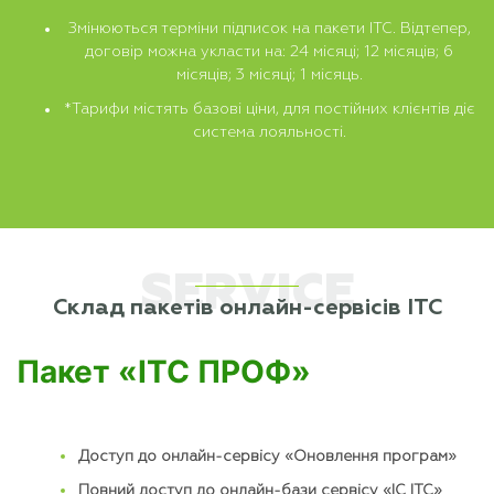
Змінюються терміни підписок на пакети ІТС. Відтепер,
договір можна укласти на:
24 місяці;
12 місяців;
6
місяців;
3 місяці;
1 місяць.
*Тарифи містять базові ціни, для постійних клієнтів діє
система лояльності.
SERVICE
Склад пакетів онлайн-сервісів ІТС
Пакет «ІТС ПРОФ»
Доступ до онлайн-сервісу «Оновлення програм»
Повний доступ до онлайн-бази сервісу «ІС ІТС»