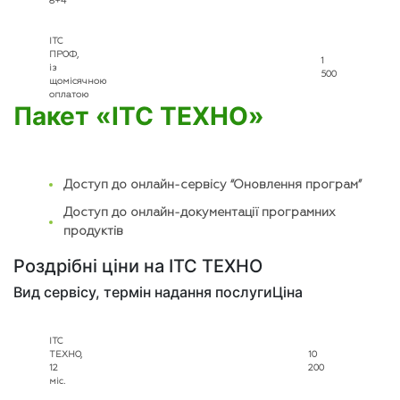
8+4
ІТС
ПРОФ,
1
із
500
щомісячною
оплатою
Пакет «ІТС ТЕХНО»
Доступ до онлайн-сервісу “Оновлення програм”
Доступ до онлайн-документації програмних
продуктів
Роздрібні ціни на ІТС ТЕХНО
Вид сервісу, термін надання послуги
Ціна
ІТС
ТЕХНО,
10
12
200
міс.