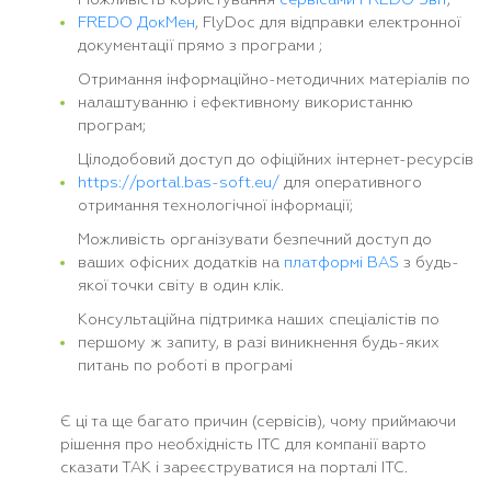
FREDO ДокМен
, FlyDoc для відправки електронної
документації прямо з програми ;
Отримання інформаційно-методичних матеріалів по
налаштуванню і ефективному використанню
програм;
Цілодобовий доступ до офіційних інтернет-ресурсів
https://portal.bas-soft.eu/
для оперативного
отримання технологічної інформації;
Можливість організувати безпечний доступ до
ваших офісних додатків на
платформі BAS
з будь-
якої точки світу в один клік.
Консультаційна підтримка наших спеціалістів по
першому ж запиту, в разі виникнення будь-яких
питань по роботі в програмі
Є ці та ще багато причин (сервісів), чому приймаючи
рішення про необхідність ІТС для компанії варто
сказати ТАК і зареєструватися на порталі ІТС.