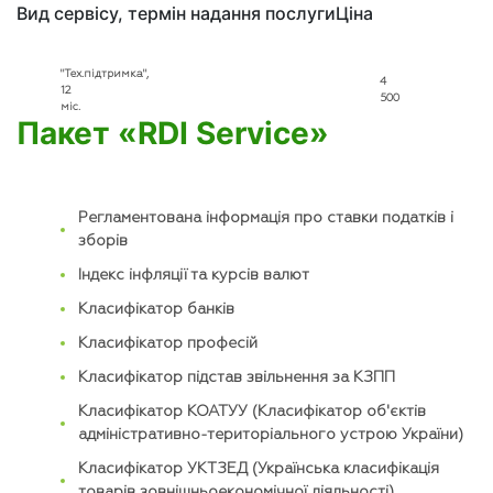
Вид сервісу, термін надання послуги
Ціна
"Тех.підтримка",
4
12
500
міс.
Пакет «RDI Service»
Регламентована інформація про ставки податків і
зборів
Індекс інфляції та курсів валют
Класифікатор банків
Класифікатор професій
Класифікатор підстав звільнення за КЗПП
Класифікатор КОАТУУ (Класифікатор об'єктів
адміністративно-територіального устрою України)
Класифікатор УКТЗЕД (Українська класифікація
товарів зовнішньоекономічної діяльності)