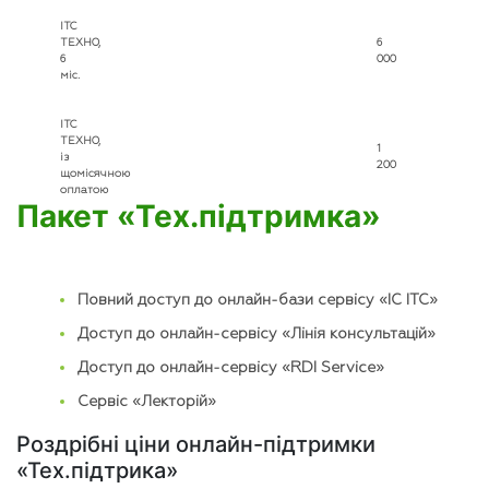
ІТС
ТЕХНО,
6
6
000
міс.
ІТС
ТЕХНО,
1
із
200
щомісячною
оплатою
Пакет «Тех.підтримка»
Повний доступ до онлайн-бази сервісу «ІС ІТС»
Доступ до онлайн-сервісу «Лінія консультацій»
Доступ до онлайн-сервісу «RDI Service»
Сервіс «Лекторій»
Роздрібні ціни онлайн-підтримки
«Тех.підтрика»