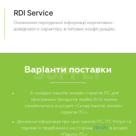
RDI Service
Оновлення періодичної інформації нормативно-
довідкового характеру в типових конфігураціях.
SUPPLY
Варіанти поставки
Зі складом пакетів онлайн-сервісів ІТС для
програмних продуктів лінійки BAS можна
ознайомитись в розділі «Склад пакетів онлайн-
сервісів ІТС».
Детальна інформація про ціни пакетів ІТС, ІТС Ретро та
терміни їх придбання є на сторінці
ПРАЙС
в розділі
«Пакети ІТС».