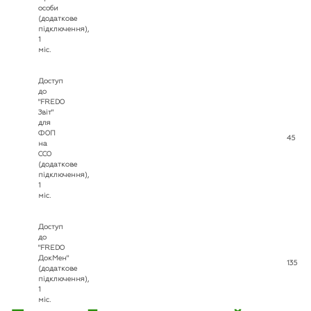
особи
(додаткове
підключення),
1
міс.
Доступ
до
"FREDO
Звіт"
для
ФОП
45
на
ССО
(додаткове
підключення),
1
міс.
Доступ
до
"FREDO
ДокМен"
135
(додаткове
підключення),
1
міс.