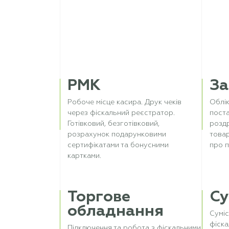
РМК
За
Робоче місце касира. Друк чеків
Облік
через фіскальний реєстратор.
поста
Готівковий, безготівковий,
роздр
розрахунок подарунковими
товар
сертифікатами та бонусними
про п
картками.
Торгове
Су
обладнання
Суміс
фіска
Підключення та робота з фіскальними