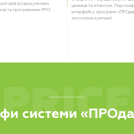
траторів розрахункових
цінників та етикеток. Персоніф
тів та програмними РРО.
інтерфейсу програми «ПРОда
логотипом компанії.
PRICE
фи системи «ПРОд