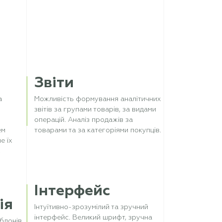
Звіти
а
Можливість формування аналітичних
звітів за групами товарів, за видами
операцій. Аналіз продажів за
ем
товарами та за категоріями покупців.
е їх
.
Інтерфейс
ія
Інтуїтивно-зрозумілий та зручний
інтерфейс. Великий шрифт, зручна
блонів