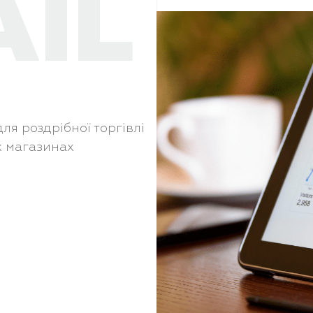
AIL
я роздрібної торгівлі
х магазинах