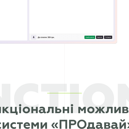
NCTIO
кціональні можлив
системи «ПРОдавай