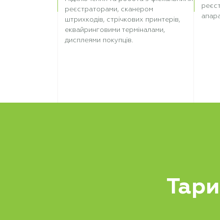
реєс
реєстраторами, сканером
апара
штрихкодів, стрічкових принтерів,
еквайринговими терміналами,
дисплеями покупців.
Тари