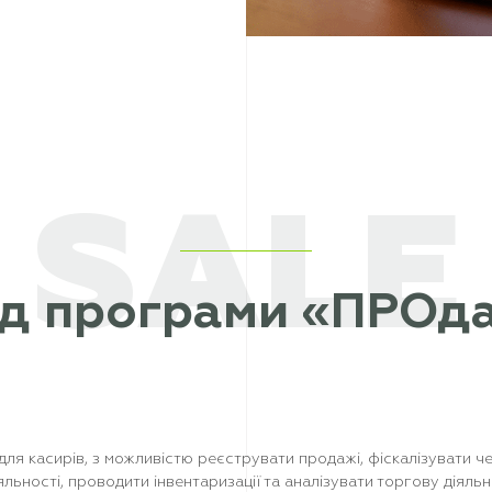
SALE
д програми «ПРОд
я касирів, з можливістю реєструвати продажі, фіскалізувати че
ьності, проводити інвентаризації та аналізувати торгову діяльні