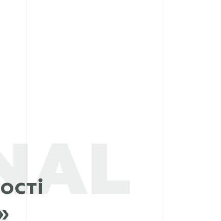
NAL
ості
»