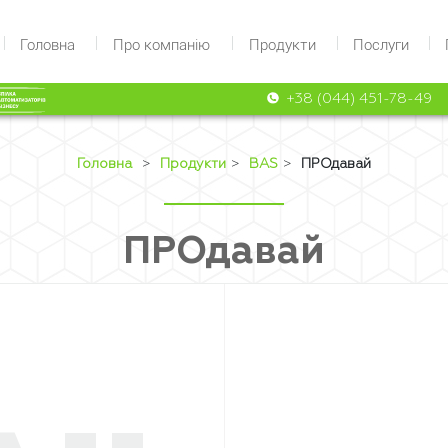
Головна
Про компанiю
Продукти
Послуги
+38 (044) 451-78-49
Головна
>
Продукти
>
BAS
>
ПРОдавай
ПРОдавай