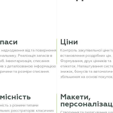
паси
Ціни
 надходження від та повернення
Контроль закупівельної ціни т
чальнику. Реалізація запасів в
встановлення роздрібних цін.
іб. Інвентаризація, списання
Формування, друк цінників та
ів з деталізованою інформацією
етикеток. Налаштування сист
ричини та розміри списання.
знижок, бонусів та автоматичн
збільшення на основі покупок
місність
Макети,
персоналізац
ність з різними типами
льних реєстраторів: класичних
Створення та редагування ша