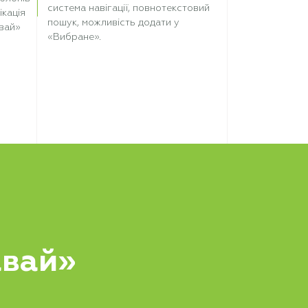
система навігації, повнотекстовий
ікація
пошук, можливість додати у
вай»
«Вибране».
авай»