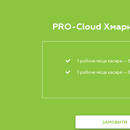
PRO-Cloud Хмарн
1 робоче місце касира — 
1 робоче місце касира — 
ЗАМОВИТИ