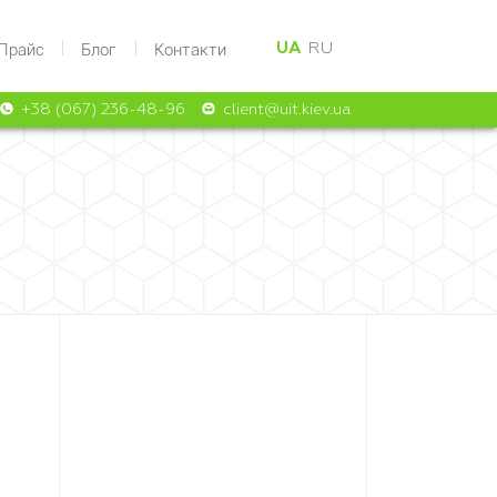
Прайс
Блог
Контакти
UA
RU
+38 (067) 236-48-96
client@uit.kiev.ua