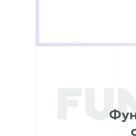
FU
Фун