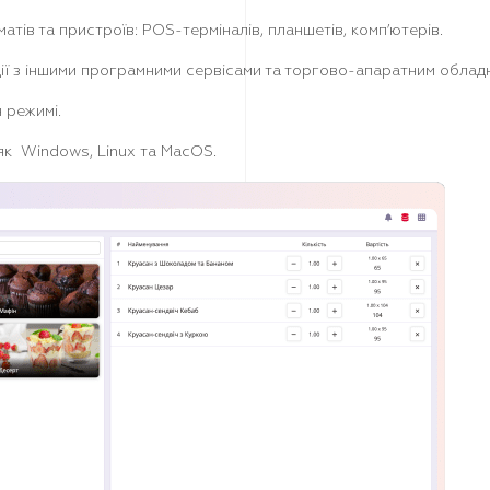
атів та пристроїв
: POS-терміналів, планшетів, комп’ютерів.
ії з іншими програмними сервісами та торгово-апаратним облад
 режимі.
як Windows, Linux та MacOS.