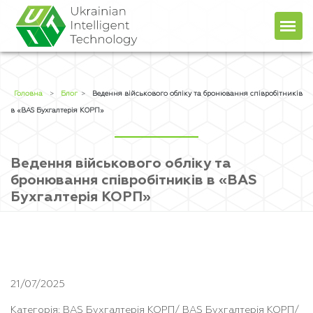
Головна
Про компанiю
Головна
>
Блог
>
Ведення військового обліку та бронювання співробітників
в «BAS Бухгалтерія КОРП»
Продукти
Послуги
Ведення військового обліку та
Прайс
+38 (044) 451-78-49
бронювання співробітників в «BAS
+38 (067) 236-48-96
Блог
client@uit.kiev.ua
Бухгалтерія КОРП»
Контакти
UA
RU
21/07/2025
Категорія: BAS Бухгалтерія КОРП/ BAS Бухгалтерія КОРП/