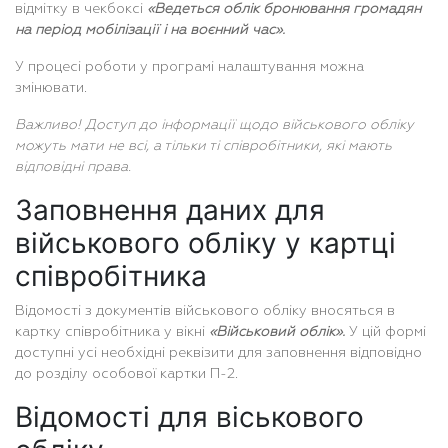
відмітку в чекбоксі
«Ведеться облік бронювання громадян
на період мобілізації і на воєнний час».
У процесі роботи у програмі налаштування можна
змінювати.
Важливо! Доступ до інформації щодо військового обліку
можуть мати не всі, а тільки ті співробітники, які мають
відповідні права.
Заповнення даних для
військового обліку у картці
співробітника
Відомості з документів військового обліку вносяться в
картку співробітника у вікні
«Військовий облік».
У цій формі
доступні усі необхідні реквізити для заповнення відповідно
до розділу особової картки П-2.
Відомості для віськового