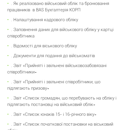
. Як реалізовано військовий облік та бронювання
працівників в BAS Бухгалтерія КОРП
. Налаштування кадрового обліку
. Заповнення даних для військового обліку у картці
співробітника
. Відомості для віськового обліку
. Документи для подання до військоматів
. Звіт «Прийняті і звільнені військовозабовязані
співробітники»
. Звіт «Прийняті і звільнені співробітники, що
підлягають призову»
. Звіт «Список громадян, що перебувають на обліку і
підлягають постановці на військовий облік»
. Звіт «Список юнаків 15- і 16-річного віку»
. Звіт «Список початкової постановки на віськовий