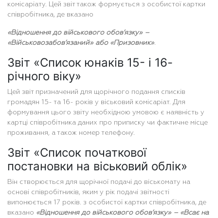
комісаріату. Цей звіт також формується з особистої картки
співробітника, де вказано
«Відношення до військового обов’язку» –
«Військовозабов’язаний» або «Призовник»
.
Звіт «Список юнаків 15- і 16-
річного віку»
Цей звіт призначений для щорічного подання списків
громадян 15- та 16- років у віськовий комісаріат. Для
формування цього звіту необхідною умовою є наявність у
картці співробітника даних про приписку чи фактичне місце
проживання, а також номер телефону.
Звіт «Список початкової
постановки на віськовий облік»
Він створюється для щорічної подачі до віськомату на
основі співробітників, яким у рік подачі звітності
випонюється 17 років. з особистої картки співробітника, де
вказано
«Відношення до військового обов’язку» – «Всає на