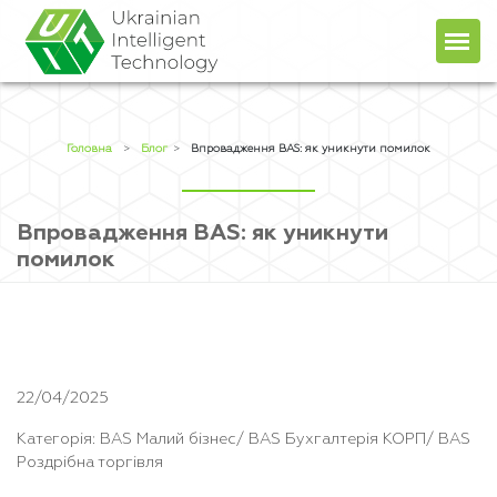
Головна
Про компанiю
Головна
>
Блог
>
Впровадження BAS: як уникнути помилок
Продукти
Послуги
Впровадження BAS: як уникнути
помилок
Прайс
+38 (044) 451-78-49
+38 (067) 236-48-96
Блог
client@uit.kiev.ua
Контакти
UA
RU
22/04/2025
Категорія: BAS Малий бізнес/ BAS Бухгалтерія КОРП/ BAS
Роздрібна торгівля