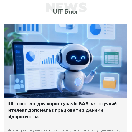
NEWS
UIT Блог
ШІ-асистент для користувачів BAS: як штучний
інтелект допомагає працювати з даними
підприємства
Як використовувати можливості штучного інтелекту для аналізу