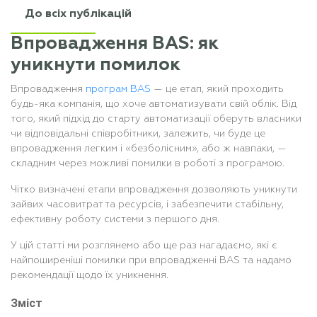
До всіх публікацій
Впровадження BAS: як
уникнути помилок
Впровадження
програм BAS
— це етап, який проходить
будь-яка компанія, що хоче автоматизувати свій облік. Від
того, який підхід до старту автоматизації оберуть власники
чи відповідальні співробітники, залежить, чи буде це
впровадження легким і «безболісним», або ж навпаки, —
складним через можливі помилки в роботі з програмою.
Чітко визначені етапи впровадження дозволяють уникнути
зайвих часовитрат та ресурсів, і забезпечити стабільну,
ефективну роботу системи з першого дня.
У цій статті ми розглянемо або ще раз нагадаємо, які є
найпоширеніші помилки при впровадженні BAS та надамо
рекомендації щодо їх уникнення.
Зміст