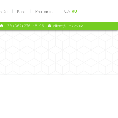
райс
Блог
Контакты
UA
RU
+38 (067) 236-48-96
client@uit.kiev.ua