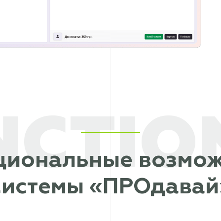
NCTIO
циональные возмож
системы «ПРОдавай