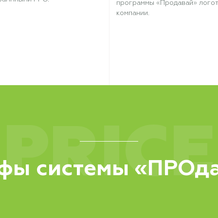
программы «Продавай» лого
компании.
PRICE
фы системы «ПРОд