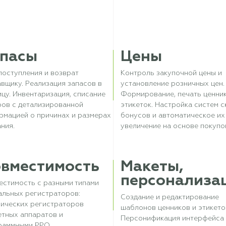
пасы
Цены
поступления и возврат
Контроль закупочной цены и
вщику. Реализация запасов в
установление розничных цен.
цу. Инвентаризация, списание
Формирование, печать ценни
ров с детализированной
этикеток. Настройка систем с
рмацией о причинах и размерах
бонусов и автоматическое их
ния.
увеличение на основе покупо
вместимость
Макеты,
персонализа
естимость с разными типами
альных регистраторов:
Создание и редактирование
сических регистраторов
шаблонов ценников и этикето
етных аппаратов и
Персонификация интерфейса
раммными РРО.