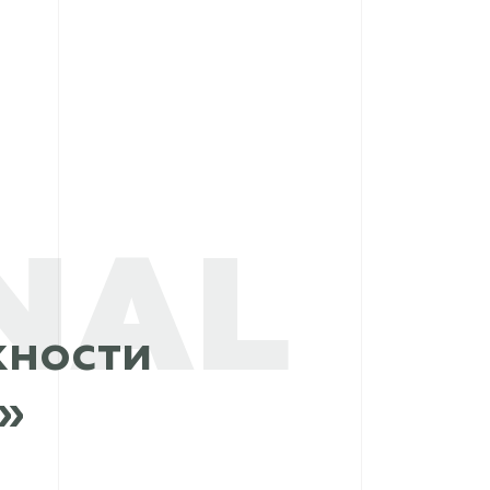
NAL
ности
»