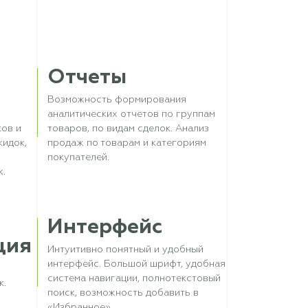
Отчеты
Возможность формирования
аналитических отчетов по группам
ков и
товаров, по видам сделок. Анализ
кидок,
продаж по товарам и категориям
покупателей.
к.
Интерфейс
ция
Интуитивно понятный и удобный
интерфейс. Большой шрифт, удобная
система навигации, полнотекстовый
к.
поиск, возможность добавить в
«Избранное».