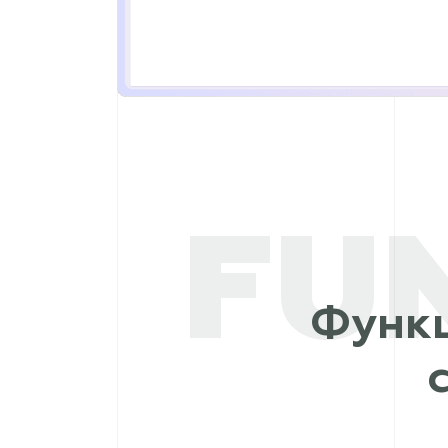
FU
Функ