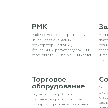
РМК
За
Рабочее место кассира. Печать
Учет 
чеков через фискальный
поста
регистратор. Наличный,
розни
безналичный, расчет подарочными
това
сертификатами и бонусными картами.
инфо
списа
Торговое
Со
оборудование
Совм
фиск
Подключение и работа с
клас
фискальными регистраторами,
расч
сканером штрихкодов, ленточных
прог