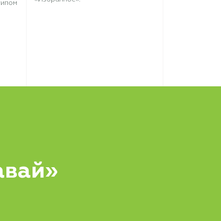
типом
авай»