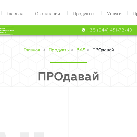
Главная
О компании
Продукты
Услуги
П
+38 (044) 451-78-49
Главная
>
Продукты
>
BAS
>
ПРОдавай
ПРОдавай