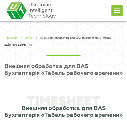
Главная
О компании
Главная
>
Услуги
>
Внешняя обработка для BAS Бухгалтерія «Табель
рабочего времени»
Продукты
Услуги
Внешняя обработка для BAS
Прайс
+38 (044) 451-78-49
Бухгалтерія «Табель рабочего времени»
+38 (067) 236-48-96
Блог
client@uit.kiev.ua
Контакты
UA
RU
TIMESHEET
Внешняя обработка для BAS
Бухгалтерія «Табель рабочего времени»