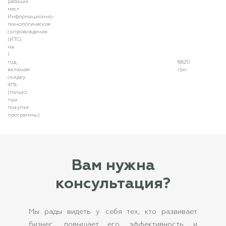
рабочих
мест
Информационно-
технологическое
сопровождение
(ИТС)
на
1
год,
8820
включая
грн
скидку
41%
(только
при
покупке
программы)
Вам нужна
консультация?
Мы рады видеть у себя тех, кто развивает
бизнес, повышает его эффективность и