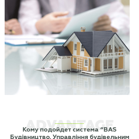
ADVANTAGE
Кому подойдет система “BAS
Будівництво. Управління будівельним