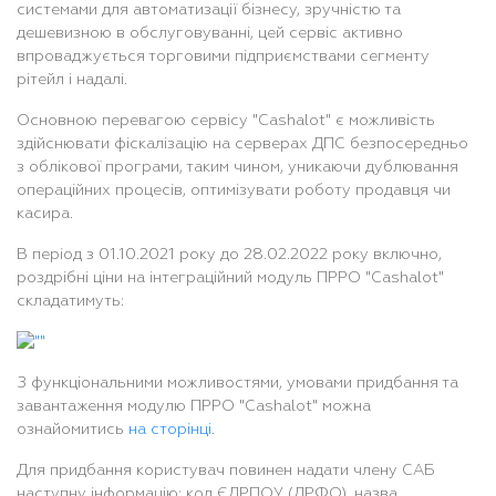
системами для автоматизації бізнесу, зручністю та
дешевизною в обслуговуванні, цей сервіс активно
впроваджується торговими підприємствами сегменту
рітейл і надалі.
Основною перевагою сервісу "Cashalot" є можливість
здійснювати фіскалізацію на серверах ДПС безпосередньо
з облікової програми, таким чином, уникаючи дублювання
операційних процесів, оптимізувати роботу продавця чи
касира.
В період з 01.10.2021 року до 28.02.2022 року включно,
роздрібні ціни на інтеграційний модуль ПРРО "Cashalot"
складатимуть:
З функціональними можливостями, умовами придбання та
завантаження модулю ПРРО "Cashalot" можна
ознайомитись
на сторінці
.
Для придбання користувач повинен надати члену САБ
наступну інформацію: код ЄДРПОУ (ДРФО), назва