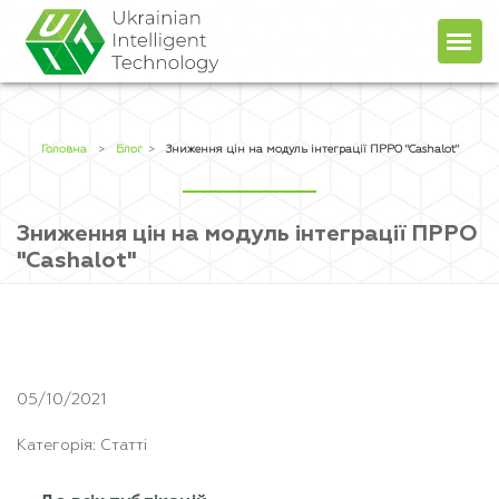
Головна
Про компанiю
Головна
>
Блог
>
Зниження цін на модуль інтеграції ПРРО "Cashalot"
Продукти
Послуги
Зниження цін на модуль інтеграції ПРРО
"Cashalot"
Прайс
+38 (044) 451-78-49
+38 (067) 236-48-96
Блог
client@uit.kiev.ua
Контакти
UA
RU
05/10/2021
Категорія: Статті