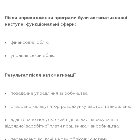
Після впровадження програми були автоматизовані
наступні функціональні сфери:
фінансовий облік;
управлінський облік.
Результат після автоматизації:
позадачне управління виробництва;
створено калькулятор розрахунку вартості замовлень;
адаптовано модуль, який відповідає нарахуванню
відрядної заробітної плати працівникам виробництва;
перенесено всі дані в нову облікову систему;