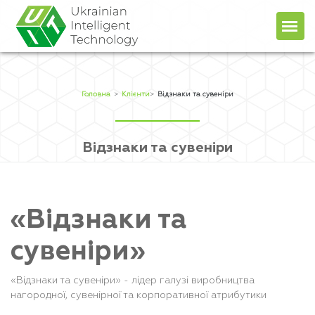
Головна
Про компанiю
Головна
>
Клієнти
>
Відзнаки та сувеніри
Продукти
Послуги
Відзнаки та сувеніри
Прайс
+38 (044) 451-78-49
+38 (067) 236-48-96
Блог
client@uit.kiev.ua
«Відзнаки та
Контакти
UA
RU
сувеніри»
«Відзнаки та сувеніри» - лідер галузі виробництва
нагородної, сувенірної та корпоративної атрибутики